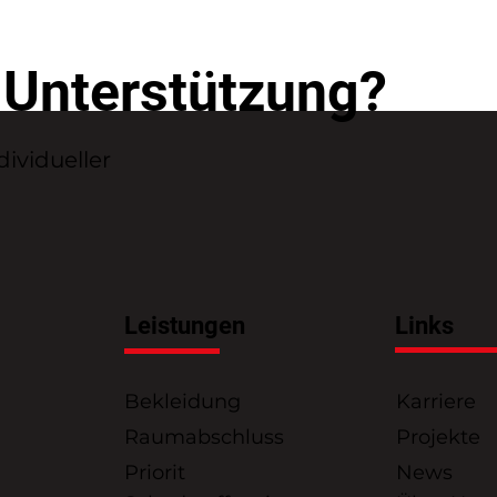
 Unterstützung?
dividueller
Leistungen
Links
Bekleidung
Karriere
Raumabschluss
Projekte
Priorit
News