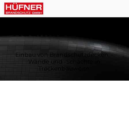
Raumabschluss
Einbau von Brandschutzdecken, -
Wände und -Schächte in
Trockenbauweise.