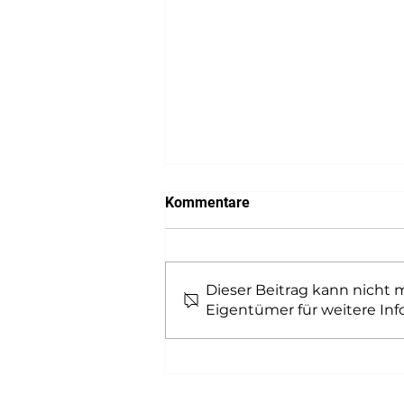
Kommentare
Dieser Beitrag kann nicht
Eigentümer für weitere Inf
Sachkundelehrgang
Asbestsanierung nach TRGS
519, Anlage 3, erfolgreich
abgeschlossen