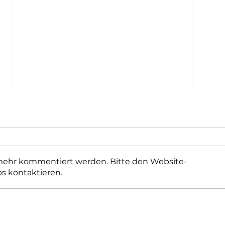
 mehr kommentiert werden. Bitte den Website-
os kontaktieren.
Hilti Brandschutzschulung
Bran
Anwender Professional –
Wart
Fachkunde für Kombischotts
Inst
und Abschottungssysteme
raum