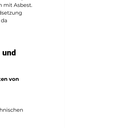
 mit Asbest. 
dsetzung 
 da 
 und 
ten von 
hnischen 