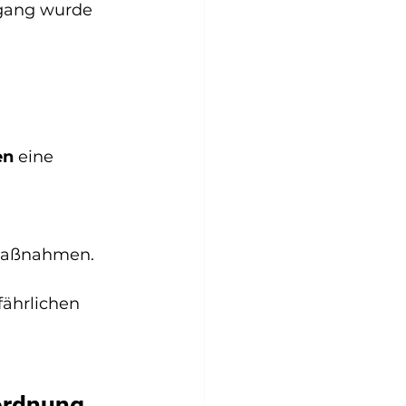
rgang wurde 
en
 eine 
 Maßnahmen.
fährlichen 
ordnung