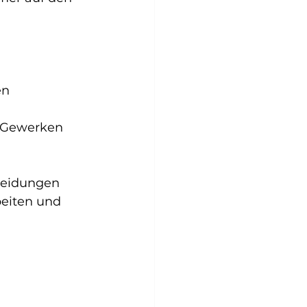
n 
 Gewerken 
heidungen 
beiten und 