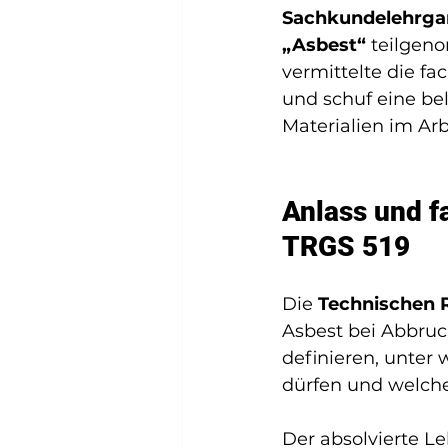
Sachkundelehrgan
„Asbest“
 teilgen
vermittelte die fa
und schuf eine be
Materialien im Arb
Anlass und f
TRGS 519
Die 
Technischen R
Asbest bei Abbruch
definieren, unter
dürfen und welche 
Der absolvierte L