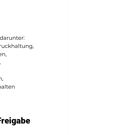
 darunter:
uckhaltung,
en,
.
, 
alten 
Freigabe