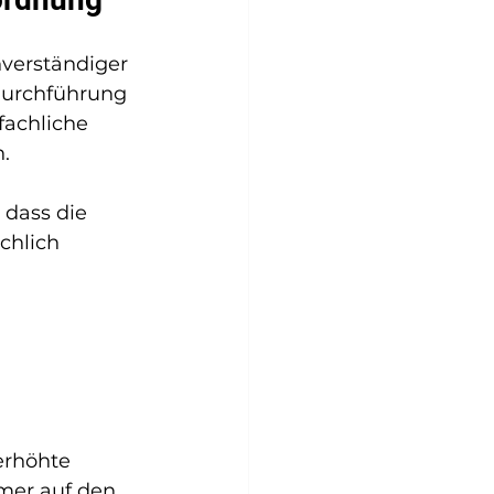
hverständiger 
Durchführung 
achliche 
.
 dass die 
chlich 
erhöhte 
mer auf den 