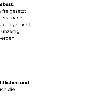
sbest
. 
freigesetzt 
 erst nach 
ichtig macht.
ühzeitig 
werden.
htlichen und 
ch die 